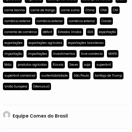
carne bovina
carne de frango
carne suína
China
CNA
CNI
comércio exterior
comércio exterior
comércio exterior.
Conab
corrente de comércio
déficit
Estados Unidos
EUA
exportação
exportações
exportações agrícolas
exportações brasileiras
importação
importações
investimentos
livre comércio
MAPA
Mdic
produtos agrícolas
Rússia
Secex
soja
superávit
superávit comercial
sustentabilidade
São Paulo
tarifaço de Trump
União Europeia
[Mercosul]
Equipe Comex do Brasil