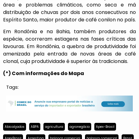
área e problemas climáticos, como seca e má
distribuição de chuvas por dois anos consecutivos no
Espírito Santo, maior produtor de café conilon no país.
Em Rondônia e na Bahia, também produtores da
espécie, ocorreram estiagens nas fases críticas das
lavouras. Em Rondônia, a quebra de produtividade foi
amenizada pela entrada de novas áreas de café
clonal, cuja produtividade é superior às tradicionais.
(*) Com informações do Mapa
Tags:
Abicalçados
ABPA
agricultura
agronegócio
Apex-Brasil
ApexBrasil
Argentina
balança comercial
balança comercial
Brasil