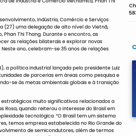
tra de Indústria e Comércio vietnamita, Phan Thi
Ch
58
esenvolvimento, Indústria, Comércio e Serviços
ra (27) uma delegação de alto nível do Vietnã,
o, Phan Thi Thang. Durante o encontro, as
er as relações bilaterais e explorar novas
. Neste ano, celebram-se 35 anos de relações
, a política industrial lançada pelo presidente Luiz
ortunidades de parcerias em áreas como pesquisa e
ando-se às metas ambientais globais e à transição
estratégicos muito significativos relacionados a
as Rosa, quando reiterou o interesse do Brasil em
plexidade tecnológica. “O Brasil tem um sistema
es, temos empresa estabelecida no Rio Grande do
envolvimento de semicondutores, além de termos