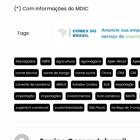
(*) Com informações do MDIC
Tags:
Abicalçados
ABPA
agricultura
agronegócio
Apex-Brasil
Apex
carne bovina
carne de frango
carne suína
China
CNA
CNI
corrente de comércio
déficit
Estados Unidos
EUA
exportação
importação
importações
investimentos
livre comércio
MAPA
superávit comercial
sustentabilidade
São Paulo
tarifaço de Trum