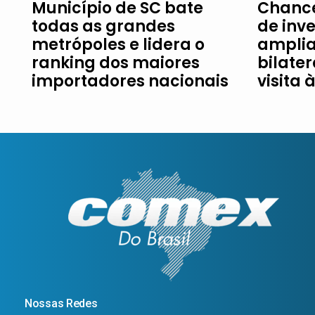
Município de SC bate
Chance
todas as grandes
de inv
metrópoles e lidera o
amplia
ranking dos maiores
bilater
importadores nacionais
visita 
Nossas Redes