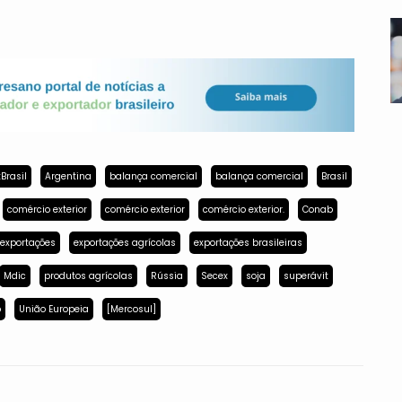
Brasil
Argentina
balança comercial
balança comercial
Brasil
comércio exterior
comércio exterior
comércio exterior.
Conab
exportações
exportações agrícolas
exportações brasileiras
Mdic
produtos agrícolas
Rússia
Secex
soja
superávit
p
União Europeia
[Mercosul]