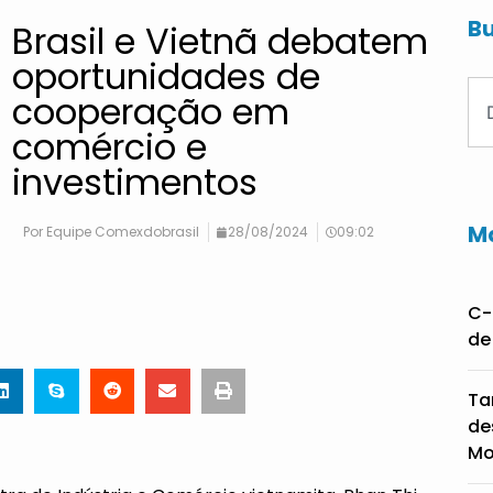
Bu
Brasil e Vietnã debatem
oportunidades de
cooperação em
comércio e
investimentos
Ma
Por
Equipe Comexdobrasil
28/08/2024
09:02
C-
de
Ta
de
Mo