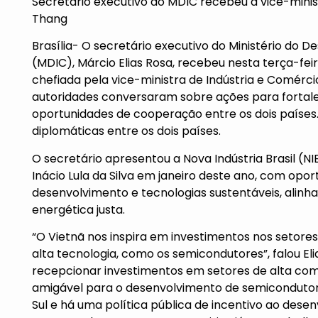
Secretário executivo do MDIC recebeu a vice-minis
Thang
Brasília- O secretário executivo do Ministério do D
(MDIC), Márcio Elias Rosa, recebeu nesta terça-fei
chefiada pela vice-ministra de Indústria e Comérci
autoridades conversaram sobre ações para fortalec
oportunidades de cooperação entre os dois países
diplomáticas entre os dois países.
O secretário apresentou a Nova Indústria Brasil (NIB)
Inácio Lula da Silva em janeiro deste ano, com op
desenvolvimento e tecnologias sustentáveis, alinh
energética justa.
“O Vietnã nos inspira em investimentos nos setores 
alta tecnologia, como os semicondutores”, falou Eli
recepcionar investimentos em setores de alta com
amigável para o desenvolvimento de semicondutor
Sul e há uma política pública de incentivo ao des