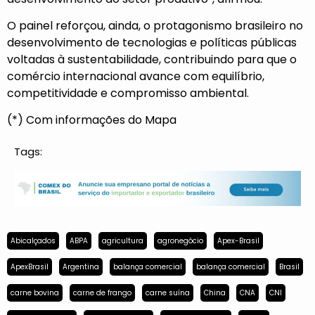
O painel reforçou, ainda, o protagonismo brasileiro no
desenvolvimento de tecnologias e políticas públicas
voltadas à sustentabilidade, contribuindo para que o
comércio internacional avance com equilíbrio,
competitividade e compromisso ambiental.
(*) Com informações do Mapa
Tags:
Abicalçados
ABPA
agricultura
agronegócio
Apex-Brasil
ApexBrasil
Argentina
balança comercial
balança comercial
Brasil
carne bovina
carne de frango
carne suína
China
CNA
CNI