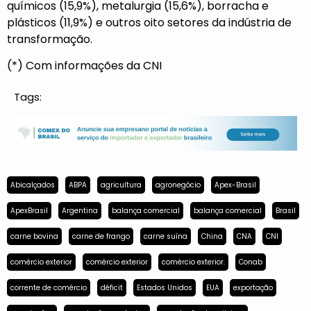
químicos (15,9%), metalurgia (15,6%), borracha e
plásticos (11,9%) e outros oito setores da indústria de
transformação.
(*) Com informações da CNI
Tags:
Abicalçados
ABPA
agricultura
agronegócio
Apex-Brasil
ApexBrasil
Argentina
balança comercial
balança comercial
Brasil
carne bovina
carne de frango
carne suína
China
CNA
CNI
comércio exterior
comércio exterior
comércio exterior.
Conab
corrente de comércio
déficit
Estados Unidos
EUA
exportação