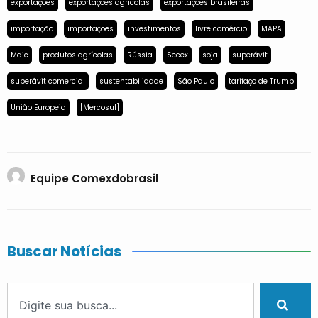
exportações
exportações agrícolas
exportações brasileiras
importação
importações
investimentos
livre comércio
MAPA
Mdic
produtos agrícolas
Rússia
Secex
soja
superávit
superávit comercial
sustentabilidade
São Paulo
tarifaço de Trump
União Europeia
[Mercosul]
Equipe Comexdobrasil
Buscar Notícias