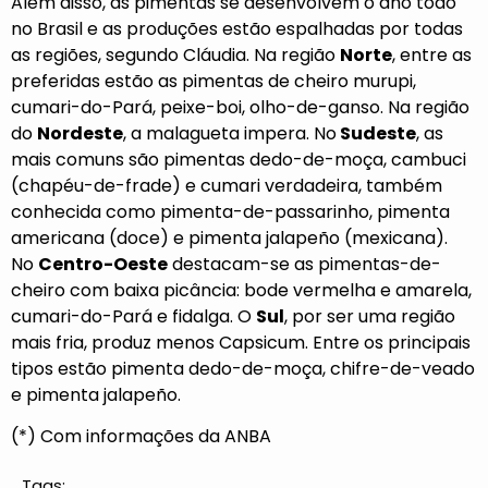
Além disso, as pimentas se desenvolvem o ano todo
no Brasil e as produções estão espalhadas por todas
as regiões, segundo Cláudia. Na região
Norte
, entre as
preferidas estão as pimentas de cheiro murupi,
cumari-do-Pará, peixe-boi, olho-de-ganso. Na região
do
Nordeste
, a malagueta impera. No
Sudeste
, as
mais comuns são pimentas dedo-de-moça, cambuci
(chapéu-de-frade) e cumari verdadeira, também
conhecida como pimenta-de-passarinho, pimenta
americana (doce) e pimenta jalapeño (mexicana).
No
Centro-Oeste
destacam-se as pimentas-de-
cheiro com baixa picância: bode vermelha e amarela,
cumari-do-Pará e fidalga. O
Sul
, por ser uma região
mais fria, produz menos Capsicum. Entre os principais
tipos estão pimenta dedo-de-moça, chifre-de-veado
e pimenta jalapeño.
(*) Com informações da ANBA
Tags: