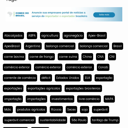
Abicalçados
ABPA
agricultura
agronegócio
Apex-Brasil
ApexBrasil
Argentina
balança comercial
balança comercial
Brasil
carne bovina
carne de frango
carne suína
China
CNA
CNI
comércio exterior
comércio exterior
comércio exterior.
Conab
corrente de comércio
déficit
Estados Unidos
EUA
exportação
exportações
exportações agrícolas
exportações brasileiras
importação
importações
investimentos
livre comércio
MAPA
Mdic
produtos agrícolas
Rússia
Secex
soja
superávit
superávit comercial
sustentabilidade
São Paulo
tarifaço de Trump