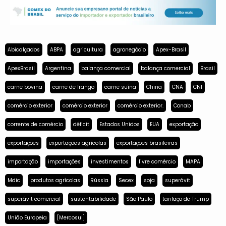
Abicalçados
ABPA
agricultura
agronegócio
Apex-Brasil
ApexBrasil
Argentina
balança comercial
balança comercial
Brasil
carne bovina
carne de frango
carne suína
China
CNA
CNI
comércio exterior
comércio exterior
comércio exterior.
Conab
corrente de comércio
déficit
Estados Unidos
EUA
exportação
exportações
exportações agrícolas
exportações brasileiras
importação
importações
investimentos
livre comércio
MAPA
Mdic
produtos agrícolas
Rússia
Secex
soja
superávit
superávit comercial
sustentabilidade
São Paulo
tarifaço de Trump
União Europeia
[Mercosul]