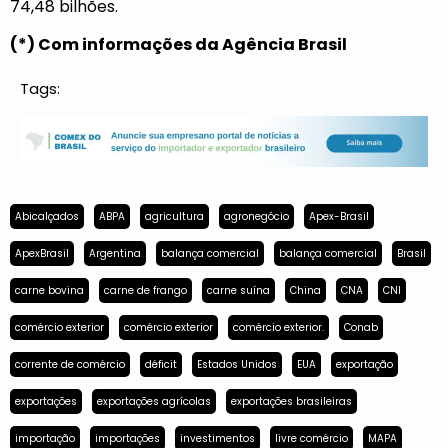
74,48 bilhões.
(*) Com informações da Agência Brasil
Tags:
Abicalçados
ABPA
agricultura
agronegócio
Apex-Brasil
ApexBrasil
Argentina
balança comercial
balança comercial
Brasil
carne bovina
carne de frango
carne suína
China
CNA
CNI
comércio exterior
comércio exterior
comércio exterior.
Conab
corrente de comércio
déficit
Estados Unidos
EUA
exportação
exportações
exportações agrícolas
exportações brasileiras
importação
importações
investimentos
livre comércio
MAPA