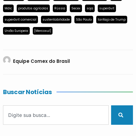
Mdic
produtos agrícolas
Rússia
Secex
soja
superávit
superávit comercial
sustentabilidade
São Paulo
tarifaço de Trump
União Europeia
[Mercosul]
Equipe Comex do Brasil
Buscar Notícias