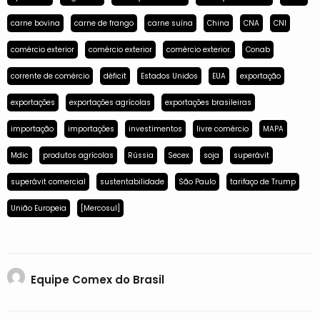
carne bovina
carne de frango
carne suína
China
CNA
CNI
comércio exterior
comércio exterior
comércio exterior.
Conab
corrente de comércio
déficit
Estados Unidos
EUA
exportação
exportações
exportações agrícolas
exportações brasileiras
importação
importações
investimentos
livre comércio
MAPA
Mdic
produtos agrícolas
Rússia
Secex
soja
superávit
superávit comercial
sustentabilidade
São Paulo
tarifaço de Trump
União Europeia
[Mercosul]
Equipe Comex do Brasil