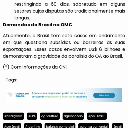
restringindo a 60 dias, sobretudo em alguns
setores cujas disputas são tradicionalmente mais
longas.
Demandas do Brasil na OMC
Atualmente, o Brasil tem sete casos em andamento
em que questiona subsídios ou barreiras às suas
exportações. Esses casos envolvem US$ 8 bilhões e
demonstram a gravidade da paralisia do OA ao Brasil.
(*) Com informações da CNI
Tags:
Abicalçados
ABPA
agricultura
agronegócio
Apex-Brasil
ApexBrasil
Argentina
balança comercial
balança comercial
Brasil