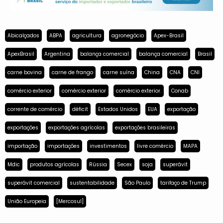
Abicalçados
ABPA
agricultura
agronegócio
Apex-Brasil
ApexBrasil
Argentina
balança comercial
balança comercial
Brasil
carne bovina
carne de frango
carne suína
China
CNA
CNI
comércio exterior
comércio exterior
comércio exterior.
Conab
corrente de comércio
déficit
Estados Unidos
EUA
exportação
exportações
exportações agrícolas
exportações brasileiras
importação
importações
investimentos
livre comércio
MAPA
Mdic
produtos agrícolas
Rússia
Secex
soja
superávit
superávit comercial
sustentabilidade
São Paulo
tarifaço de Trump
União Europeia
[Mercosul]