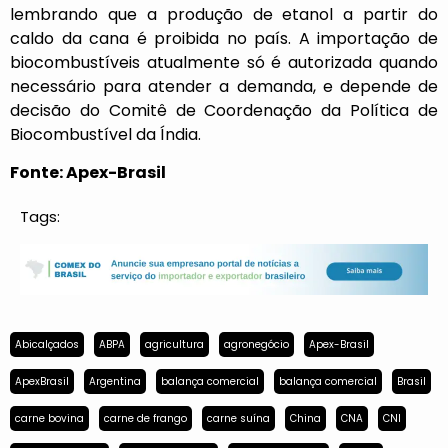
lembrando que a produção de etanol a partir do
caldo da cana é proibida no país. A importação de
biocombustíveis atualmente só é autorizada quando
necessário para atender a demanda, e depende de
decisão do Comitê de Coordenação da Política de
Biocombustível da Índia.
Fonte: Apex-Brasil
Tags:
Abicalçados
ABPA
agricultura
agronegócio
Apex-Brasil
ApexBrasil
Argentina
balança comercial
balança comercial
Brasil
carne bovina
carne de frango
carne suína
China
CNA
CNI