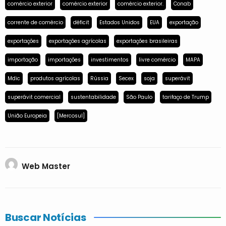
comércio exterior
comércio exterior
comércio exterior.
Conab
corrente de comércio
déficit
Estados Unidos
EUA
exportação
exportações
exportações agrícolas
exportações brasileiras
importação
importações
investimentos
livre comércio
MAPA
Mdic
produtos agrícolas
Rússia
Secex
soja
superávit
superávit comercial
sustentabilidade
São Paulo
tarifaço de Trump
União Europeia
[Mercosul]
Web Master
Buscar Notícias