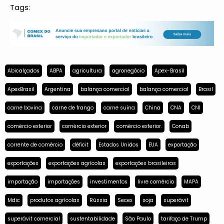
Tags:
Abicalçados
ABPA
agricultura
agronegócio
Apex-Brasil
ApexBrasil
Argentina
balança comercial
balança comercial
Brasil
carne bovina
carne de frango
carne suína
China
CNA
CNI
comércio exterior
comércio exterior
comércio exterior.
Conab
corrente de comércio
déficit
Estados Unidos
EUA
exportação
exportações
exportações agrícolas
exportações brasileiras
importação
importações
investimentos
livre comércio
MAPA
Mdic
produtos agrícolas
Rússia
Secex
soja
superávit
superávit comercial
sustentabilidade
São Paulo
tarifaço de Trump