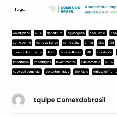
Tags:
Abicalçados
ABPA
agricultura
agronegócio
Apex-Brasil
Apex
carne bovina
carne de frango
carne suína
China
CNA
CNI
corrente de comércio
déficit
Estados Unidos
EUA
exportação
importação
importações
investimentos
livre comércio
MAPA
superávit comercial
sustentabilidade
São Paulo
tarifaço de Trum
Equipe Comexdobrasil