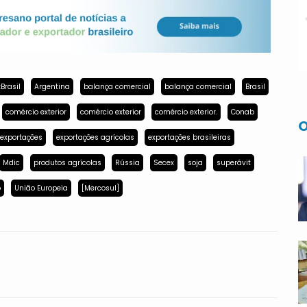
Brasil
Argentina
balança comercial
balança comercial
Brasil
comércio exterior
comércio exterior
comércio exterior.
Conab
O
exportações
exportações agrícolas
exportações brasileiras
Mdic
produtos agrícolas
Rússia
Secex
soja
superávit
p
União Europeia
[Mercosul]