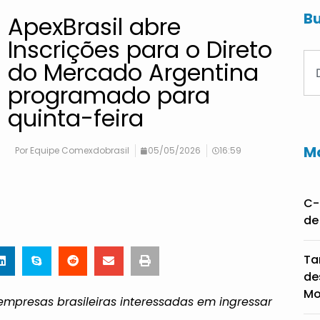
Bu
ApexBrasil abre
Inscrições para o Direto
do Mercado Argentina
programado para
quinta-feira
Ma
Por
Equipe Comexdobrasil
05/05/2026
16:59
C-
de
Ta
de
Mo
empresas brasileiras interessadas em ingressar