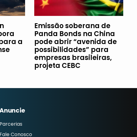
an
Emissão soberana de
bora
Panda Bonds na China
 para a
pode abrir “avenida de
nse
possibilidades” para
empresas brasileiras,
projeta CEBC
Anuncie
Parcerias
Fale Conosco