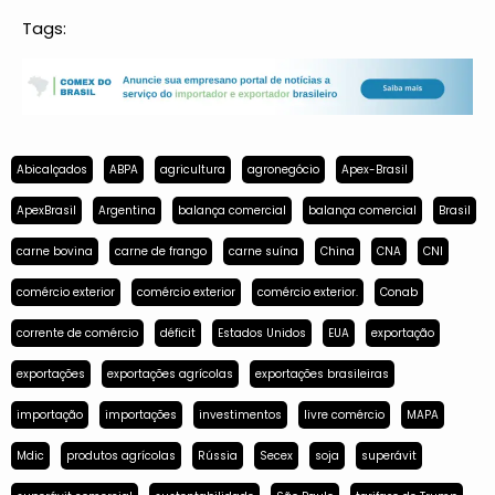
Tags:
Abicalçados
ABPA
agricultura
agronegócio
Apex-Brasil
ApexBrasil
Argentina
balança comercial
balança comercial
Brasil
carne bovina
carne de frango
carne suína
China
CNA
CNI
comércio exterior
comércio exterior
comércio exterior.
Conab
corrente de comércio
déficit
Estados Unidos
EUA
exportação
exportações
exportações agrícolas
exportações brasileiras
importação
importações
investimentos
livre comércio
MAPA
Mdic
produtos agrícolas
Rússia
Secex
soja
superávit