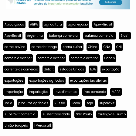
Abicalçados
ABPA
agricultura
agronegócio
Apex-Brasil
ApexBrasil
Argentina
balança comercial
balança comercial
Brasil
carne bovina
carne de frango
carne suína
China
CNA
CNI
comércio exterior
comércio exterior
comércio exterior.
Conab
corrente de comércio
déficit
Estados Unidos
EUA
exportação
exportações
exportações agrícolas
exportações brasileiras
importação
importações
investimentos
livre comércio
MAPA
Mdic
produtos agrícolas
Rússia
Secex
soja
superávit
superávit comercial
sustentabilidade
São Paulo
tarifaço de Trump
União Europeia
[Mercosul]