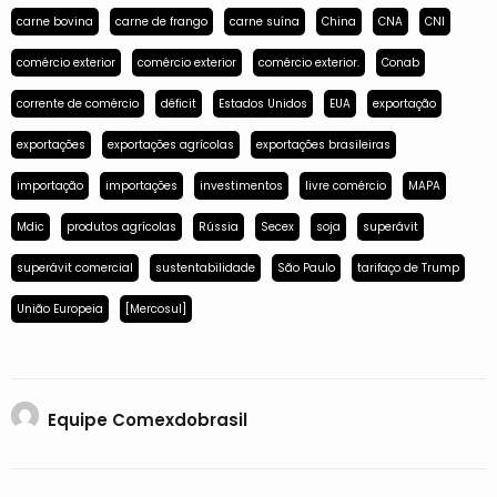
carne bovina
carne de frango
carne suína
China
CNA
CNI
comércio exterior
comércio exterior
comércio exterior.
Conab
corrente de comércio
déficit
Estados Unidos
EUA
exportação
exportações
exportações agrícolas
exportações brasileiras
importação
importações
investimentos
livre comércio
MAPA
Mdic
produtos agrícolas
Rússia
Secex
soja
superávit
superávit comercial
sustentabilidade
São Paulo
tarifaço de Trump
União Europeia
[Mercosul]
Equipe Comexdobrasil