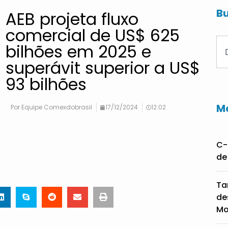
Bu
AEB projeta fluxo
comercial de US$ 625
bilhões em 2025 e
superávit superior a US$
93 bilhões
Ma
Por
Equipe Comexdobrasil
17/12/2024
12:02
C-
de
Ta
de
Mo