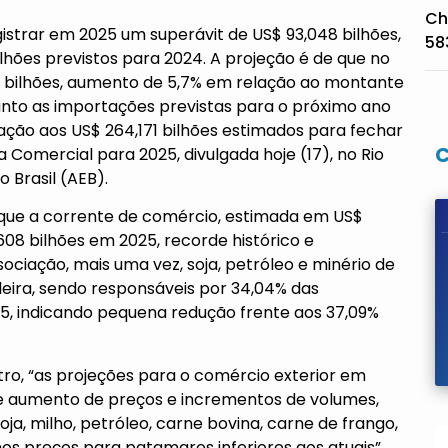
Ch
gistrar em 2025 um superávit de US$ 93,048 bilhões,
58
hões previstos para 2024. A projeção é de que no
8 bilhões, aumento de 5,7% em relação ao montante
anto as importações previstas para o próximo ano
ação aos US$ 264,171 bilhões estimados para fechar
Comercial para 2025, divulgada hoje (17), no Rio
 Brasil (AEB).
 que a corrente de comércio, estimada em US$
608 bilhões em 2025, recorde histórico e
ociação, mais uma vez, soja, petróleo e minério de
leira, sendo responsáveis por 34,04% das
25, indicando pequena redução frente aos 37,09%
ro, “as projeções para o comércio exterior em
ve aumento de preços e incrementos de volumes,
ja, milho, petróleo, carne bovina, carne de frango,
nos preços para patamares inferiores aos atuais”.