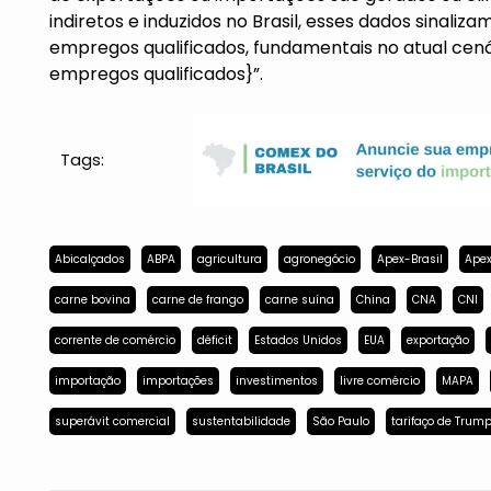
indiretos e induzidos no Brasil, esses dados sinal
empregos qualificados, fundamentais no atual ce
empregos qualificados}”.
Tags:
Abicalçados
ABPA
agricultura
agronegócio
Apex-Brasil
Apex
carne bovina
carne de frango
carne suína
China
CNA
CNI
corrente de comércio
déficit
Estados Unidos
EUA
exportação
importação
importações
investimentos
livre comércio
MAPA
superávit comercial
sustentabilidade
São Paulo
tarifaço de Trum