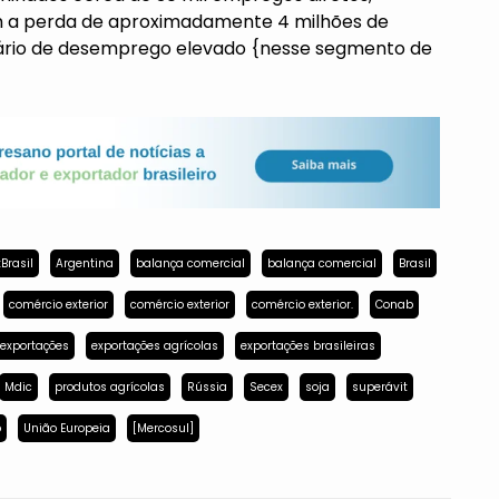
izam a perda de aproximadamente 4 milhões de
nário de desemprego elevado {nesse segmento de
Brasil
Argentina
balança comercial
balança comercial
Brasil
comércio exterior
comércio exterior
comércio exterior.
Conab
exportações
exportações agrícolas
exportações brasileiras
Mdic
produtos agrícolas
Rússia
Secex
soja
superávit
p
União Europeia
[Mercosul]