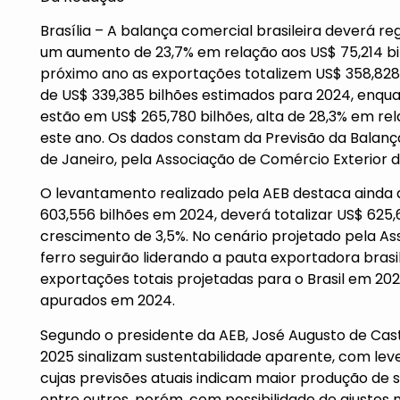
Brasília – A balança comercial brasileira deverá re
um aumento de 23,7% em relação aos US$ 75,214 bil
próximo ano as exportações totalizem US$ 358,82
de US$ 339,385 bilhões estimados para 2024, enqu
estão em US$ 265,780 bilhões, alta de 28,3% em rel
este ano. Os dados constam da Previsão da Balança 
de Janeiro, pela Associação de Comércio Exterior do
O levantamento realizado pela AEB destaca ainda
603,556 bilhões em 2024, deverá totalizar US$ 625,
crescimento de 3,5%. No cenário projetado pela Ass
ferro seguirão liderando a pauta exportadora brasi
exportações totais projetadas para o Brasil em 20
apurados em 2024.
Segundo o presidente da AEB, José Augusto de Cast
2025 sinalizam sustentabilidade aparente, com le
cujas previsões atuais indicam maior produção de so
entre outros, porém, com possibilidade de ajustes 