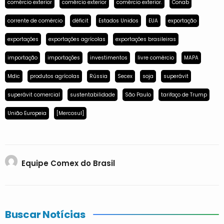
comércio exterior
comércio exterior
comércio exterior.
Conab
corrente de comércio
déficit
Estados Unidos
EUA
exportação
exportações
exportações agrícolas
exportações brasileiras
importação
importações
investimentos
livre comércio
MAPA
Mdic
produtos agrícolas
Rússia
Secex
soja
superávit
superávit comercial
sustentabilidade
São Paulo
tarifaço de Trump
União Europeia
[Mercosul]
Equipe Comex do Brasil
Buscar Notícias