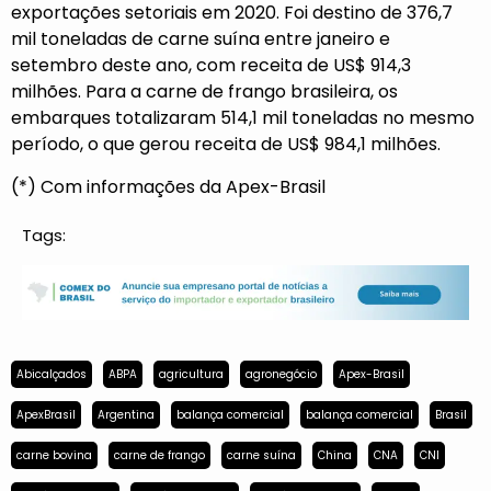
exportações setoriais em 2020. Foi destino de 376,7
mil toneladas de carne suína entre janeiro e
setembro deste ano, com receita de US$ 914,3
milhões. Para a carne de frango brasileira, os
embarques totalizaram 514,1 mil toneladas no mesmo
período, o que gerou receita de US$ 984,1 milhões.
(*) Com informações da Apex-Brasil
Tags:
Abicalçados
ABPA
agricultura
agronegócio
Apex-Brasil
ApexBrasil
Argentina
balança comercial
balança comercial
Brasil
carne bovina
carne de frango
carne suína
China
CNA
CNI