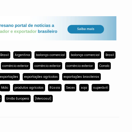
Brasil
Argentina
balança comercial
balança comercial
Brasil
comércio exterior
comércio exterior
comércio exterior.
Conab
exportações
exportações agrícolas
exportações brasileiras
Mdic
produtos agrícolas
Rússia
Secex
soja
superávit
p
União Europeia
[Mercosul]