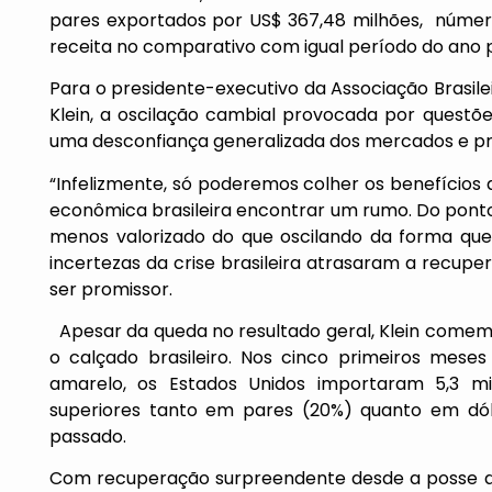
pares exportados por US$ 367,48 milhões, número
receita no comparativo com igual período do ano p
Para o presidente-executivo da Associação Brasilei
Klein, a oscilação cambial provocada por questõ
uma desconfiança generalizada dos mercados e pre
“Infelizmente, só poderemos colher os benefícios 
econômica brasileira encontrar um rumo. Do ponto
menos valorizado do que oscilando da forma que 
incertezas da crise brasileira atrasaram a recu
ser promissor.
Apesar da queda no resultado geral, Klein come
o calçado brasileiro. Nos cinco primeiros mes
amarelo, os Estados Unidos importaram 5,3 m
superiores tanto em pares (20%) quanto em dól
passado.
Com recuperação surpreendente desde a posse do