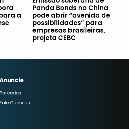
an
Emissão soberana de
bora
Panda Bonds na China
 para a
pode abrir “avenida de
nse
possibilidades” para
empresas brasileiras,
projeta CEBC
Anuncie
Parcerias
Fale Conosco