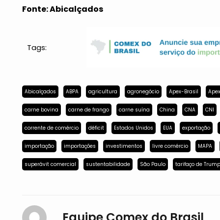
Fonte: Abicalçados
Tags:
Abicalçados
ABPA
agricultura
agronegócio
Apex-Brasil
Apex
carne bovina
carne de frango
carne suína
China
CNA
CNI
corrente de comércio
déficit
Estados Unidos
EUA
exportação
importação
importações
investimentos
livre comércio
MAPA
superávit comercial
sustentabilidade
São Paulo
tarifaço de Trum
Equipe Comex do Brasil