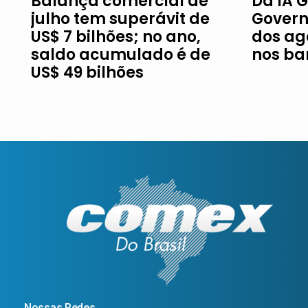
Balança comercial de
Da IA G
julho tem superávit de
Govern
US$ 7 bilhões; no ano,
dos ag
saldo acumulado é de
nos ba
US$ 49 bilhões
Nossas Redes