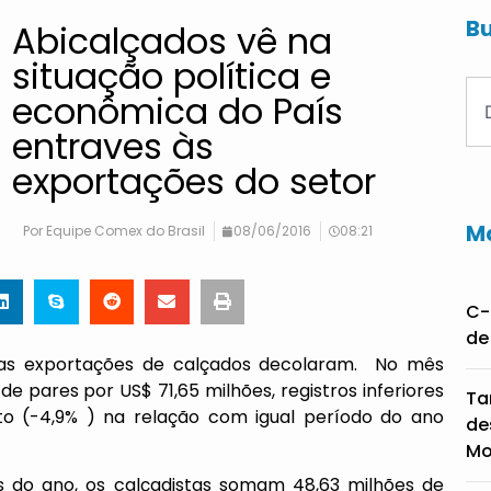
Bu
Abicalçados vê na
situação política e
econômica do País
entraves às
exportações do setor
Ma
Por
Equipe Comex do Brasil
08/06/2016
08:21
C-
de
 as exportações de calçados decolaram. No mês
 pares por US$ 71,65 milhões, registros inferiores
Ta
o (-4,9% ) na relação com igual período do ano
de
Mo
 do ano, os calçadistas somam 48,63 milhões de