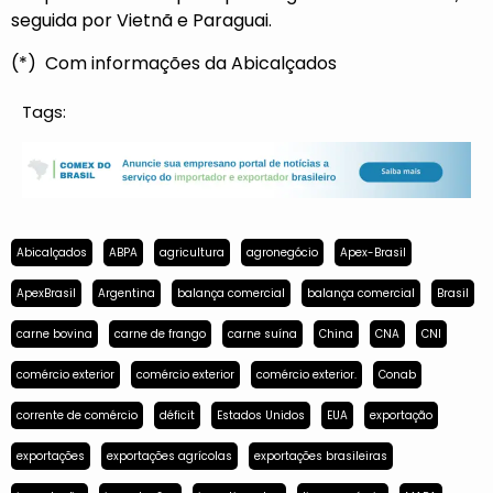
seguida por Vietnã e Paraguai.
(*) Com informações da Abicalçados
Tags:
Abicalçados
ABPA
agricultura
agronegócio
Apex-Brasil
ApexBrasil
Argentina
balança comercial
balança comercial
Brasil
carne bovina
carne de frango
carne suína
China
CNA
CNI
comércio exterior
comércio exterior
comércio exterior.
Conab
corrente de comércio
déficit
Estados Unidos
EUA
exportação
exportações
exportações agrícolas
exportações brasileiras