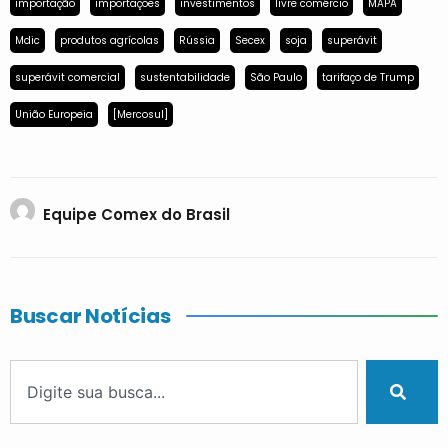
importação
importações
investimentos
livre comércio
MAPA
Mdic
produtos agrícolas
Rússia
Secex
soja
superávit
superávit comercial
sustentabilidade
São Paulo
tarifaço de Trump
União Europeia
[Mercosul]
Equipe Comex do Brasil
Buscar Notícias