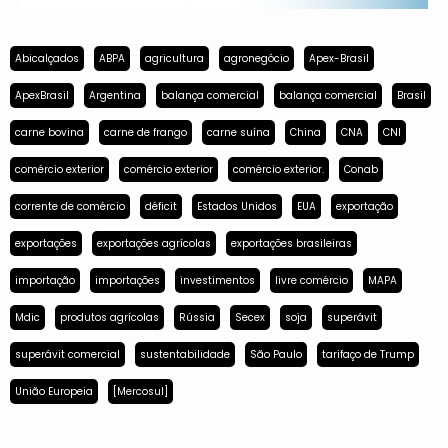
Abicalçados
ABPA
agricultura
agronegócio
Apex-Brasil
ApexBrasil
Argentina
balança comercial
balança comercial
Brasil
carne bovina
carne de frango
carne suína
China
CNA
CNI
comércio exterior
comércio exterior
comércio exterior.
Conab
corrente de comércio
déficit
Estados Unidos
EUA
exportação
exportações
exportações agrícolas
exportações brasileiras
importação
importações
investimentos
livre comércio
MAPA
Mdic
produtos agrícolas
Rússia
Secex
soja
superávit
superávit comercial
sustentabilidade
São Paulo
tarifaço de Trump
União Europeia
[Mercosul]