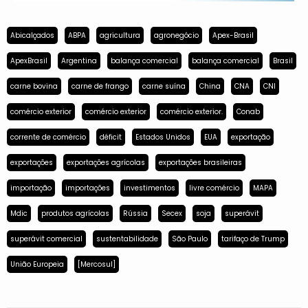
Abicalçados
ABPA
agricultura
agronegócio
Apex-Brasil
ApexBrasil
Argentina
balança comercial
balança comercial
Brasil
carne bovina
carne de frango
carne suína
China
CNA
CNI
comércio exterior
comércio exterior
comércio exterior.
Conab
corrente de comércio
déficit
Estados Unidos
EUA
exportação
exportações
exportações agrícolas
exportações brasileiras
importação
importações
investimentos
livre comércio
MAPA
Mdic
produtos agrícolas
Rússia
Secex
soja
superávit
superávit comercial
sustentabilidade
São Paulo
tarifaço de Trump
União Europeia
[Mercosul]