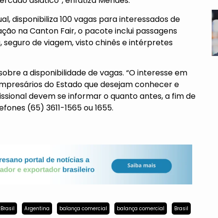
ercado asiático”, enfatiza Mendes.
l, disponibiliza 100 vagas para interessados de
pação na Canton Fair, o pacote inclui passagens
seguro de viagem, visto chinês e intérpretes
obre a disponibilidade de vagas. “O interesse em
empresários do Estado que desejam conhecer e
ssional devem se informar o quanto antes, a fim de
efones (65) 3611-1565 ou 1655.
Brasil
Argentina
balança comercial
balança comercial
Brasil