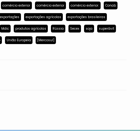
comércio exterior
comércio exterior
comércio exterior.
Conab
exportações
exportações agrícolas
exportações brasileiras
Mdic
produtos agrícolas
Rússia
Secex
soja
superávit
p
União Europeia
[Mercosul]