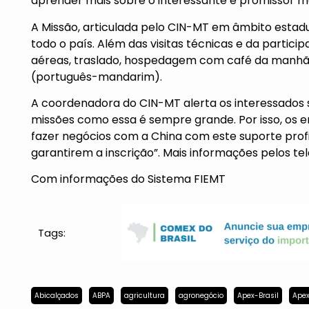
aprender mais sobre o interessante e promissor m
A Missão, articulada pelo CIN-MT em âmbito estadua
todo o país. Além das visitas técnicas e da partici
aéreas, traslado, hospedagem com café da manhã, 
(português-mandarim).
A coordenadora do CIN-MT alerta os interessados s
missões como essa é sempre grande. Por isso, os 
fazer negócios com a China com este suporte profi
garantirem a inscrição”. Mais informações pelos tel
Com informações do Sistema FIEMT
Tags:
Abicalçados
ABPA
agricultura
agronegócio
Apex-Brasil
Apex