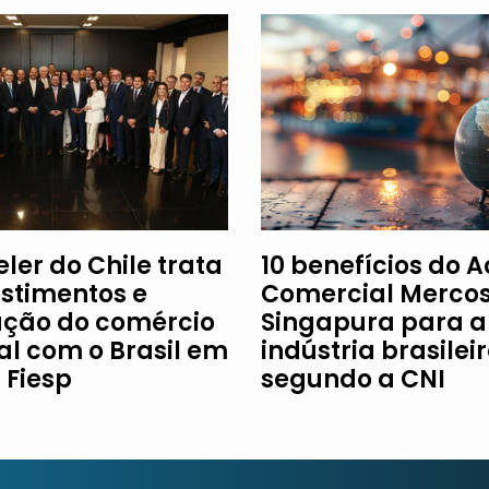
ler do Chile trata
10 benefícios do 
estimentos e
Comercial Mercos
ção do comércio
Singapura para a
al com o Brasil em
indústria brasileir
à Fiesp
segundo a CNI