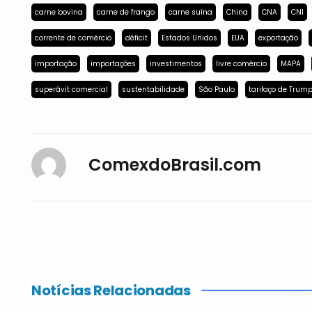
carne bovina
carne de frango
carne suína
China
CNA
CNI
corrente de comércio
déficit
Estados Unidos
EUA
exportação
importação
importações
investimentos
livre comércio
MAPA
superávit comercial
sustentabilidade
São Paulo
tarifaço de Trum
ComexdoBrasil.com
Notícias Relacionadas