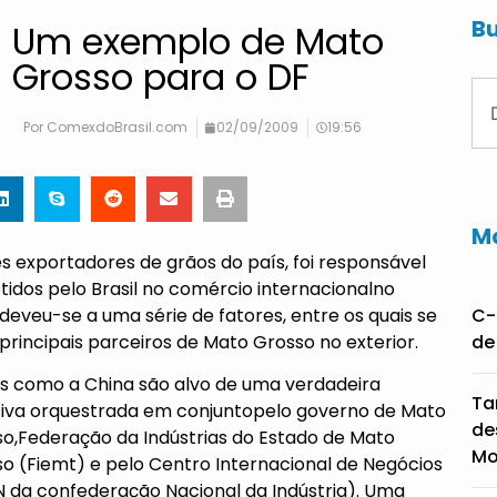
Bu
Um exemplo de Mato
Grosso para o DF
Por
ComexdoBrasil.com
02/09/2009
19:56
Ma
 exportadores de grãos do país, foi responsável
btidos pelo Brasil no comércio internacionalno
eveu-se a uma série de fatores, entre os quais se
C-
rincipais parceiros de Mato Grosso no exterior.
de
s como a China são alvo de uma verdadeira
Ta
iva orquestrada em conjuntopelo governo de Mato
de
o,Federação da Indústrias do Estado de Mato
Mo
o (Fiemt) e pelo Centro Internacional de Negócios
N da confederação Nacional da Indústria). Uma