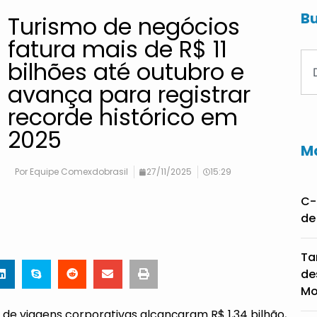
Bu
Turismo de negócios
fatura mais de R$ 11
bilhões até outubro e
avança para registrar
recorde histórico em
2025
Ma
Por
Equipe Comexdobrasil
27/11/2025
15:29
C-
de
Ta
de
Mo
 de viagens corporativas alcançaram R$ 1,34 bilhão,