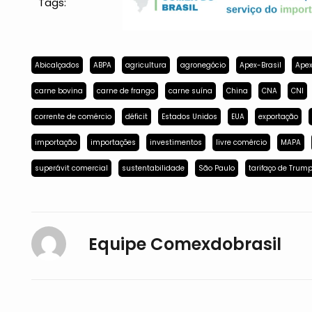
Tags:
Abicalçados
ABPA
agricultura
agronegócio
Apex-Brasil
Apex
carne bovina
carne de frango
carne suína
China
CNA
CNI
corrente de comércio
déficit
Estados Unidos
EUA
exportação
importação
importações
investimentos
livre comércio
MAPA
superávit comercial
sustentabilidade
São Paulo
tarifaço de Trum
Equipe Comexdobrasil