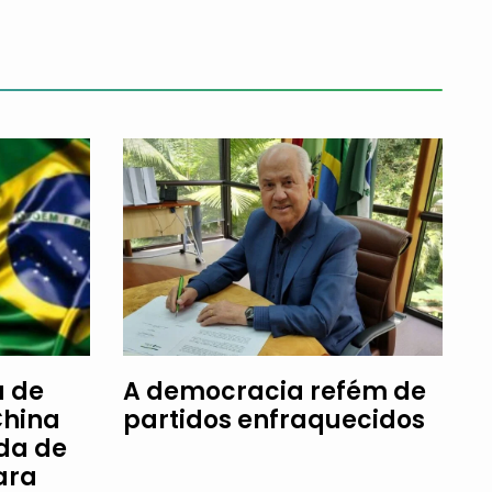
a de
A democracia refém de
China
partidos enfraquecidos
da de
ara