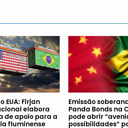
o EUA: Firjan
Emissão soberan
acional elabora
Panda Bonds na 
ha de apoio para a
pode abrir “aveni
ria fluminense
possibilidades” p