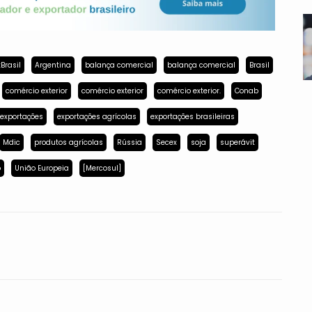
Brasil
Argentina
balança comercial
balança comercial
Brasil
comércio exterior
comércio exterior
comércio exterior.
Conab
exportações
exportações agrícolas
exportações brasileiras
Mdic
produtos agrícolas
Rússia
Secex
soja
superávit
p
União Europeia
[Mercosul]