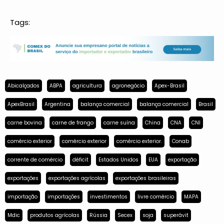
Tags:
Abicalçados
ABPA
agricultura
agronegócio
Apex-Brasil
ApexBrasil
Argentina
balança comercial
balança comercial
Brasil
carne bovina
carne de frango
carne suína
China
CNA
CNI
comércio exterior
comércio exterior
comércio exterior.
Conab
corrente de comércio
déficit
Estados Unidos
EUA
exportação
exportações
exportações agrícolas
exportações brasileiras
importação
importações
investimentos
livre comércio
MAPA
Mdic
produtos agrícolas
Rússia
Secex
soja
superávit