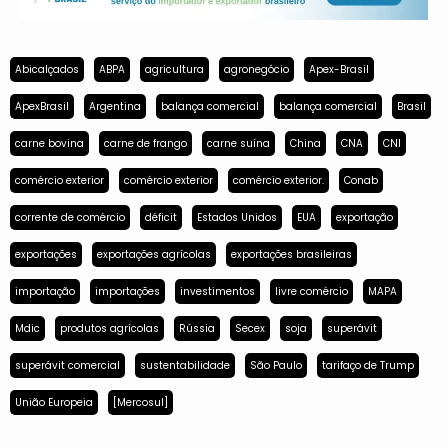
Abicalçados
ABPA
agricultura
agronegócio
Apex-Brasil
ApexBrasil
Argentina
balança comercial
balança comercial
Brasil
carne bovina
carne de frango
carne suína
China
CNA
CNI
comércio exterior
comércio exterior
comércio exterior.
Conab
corrente de comércio
déficit
Estados Unidos
EUA
exportação
exportações
exportações agrícolas
exportações brasileiras
importação
importações
investimentos
livre comércio
MAPA
Mdic
produtos agrícolas
Rússia
Secex
soja
superávit
superávit comercial
sustentabilidade
São Paulo
tarifaço de Trump
União Europeia
[Mercosul]