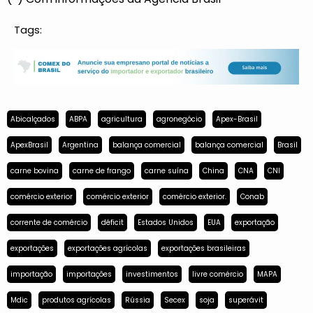
Tags:
Abicalçados
ABPA
agricultura
agronegócio
Apex-Brasil
ApexBrasil
Argentina
balança comercial
balança comercial
Brasil
carne bovina
carne de frango
carne suína
China
CNA
CNI
comércio exterior
comércio exterior
comércio exterior.
Conab
corrente de comércio
déficit
Estados Unidos
EUA
exportação
exportações
exportações agrícolas
exportações brasileiras
importação
importações
investimentos
livre comércio
MAPA
Mdic
produtos agrícolas
Rússia
Secex
soja
superávit