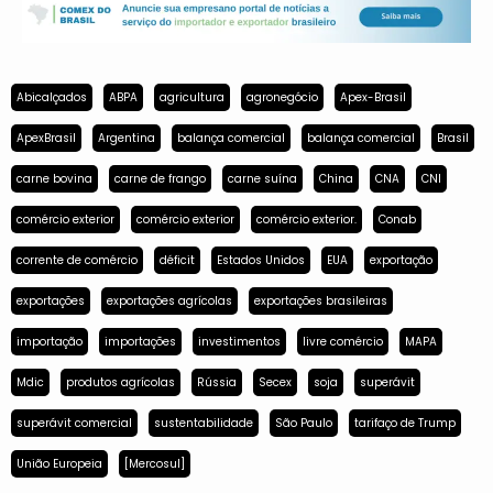
Abicalçados
ABPA
agricultura
agronegócio
Apex-Brasil
ApexBrasil
Argentina
balança comercial
balança comercial
Brasil
carne bovina
carne de frango
carne suína
China
CNA
CNI
comércio exterior
comércio exterior
comércio exterior.
Conab
corrente de comércio
déficit
Estados Unidos
EUA
exportação
exportações
exportações agrícolas
exportações brasileiras
importação
importações
investimentos
livre comércio
MAPA
Mdic
produtos agrícolas
Rússia
Secex
soja
superávit
superávit comercial
sustentabilidade
São Paulo
tarifaço de Trump
União Europeia
[Mercosul]