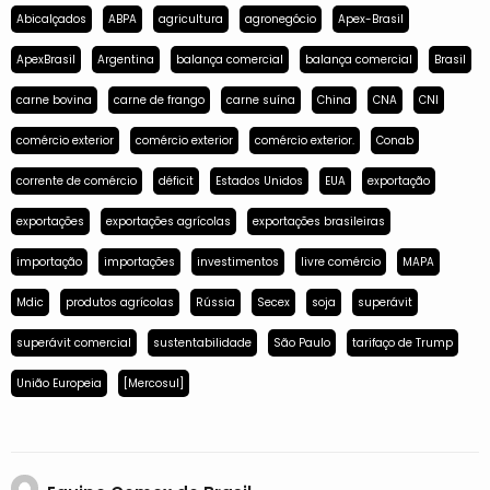
Abicalçados
ABPA
agricultura
agronegócio
Apex-Brasil
ApexBrasil
Argentina
balança comercial
balança comercial
Brasil
carne bovina
carne de frango
carne suína
China
CNA
CNI
comércio exterior
comércio exterior
comércio exterior.
Conab
corrente de comércio
déficit
Estados Unidos
EUA
exportação
exportações
exportações agrícolas
exportações brasileiras
importação
importações
investimentos
livre comércio
MAPA
Mdic
produtos agrícolas
Rússia
Secex
soja
superávit
superávit comercial
sustentabilidade
São Paulo
tarifaço de Trump
União Europeia
[Mercosul]