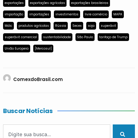
exportações
exportações agrícolas
exportações brasileiras
importação
importações
investimentos
livre comércio
MAPA
Mdic
produtos agrícolas
Rússia
Secex
soja
superávit
superávit comercial
sustentabilidade
São Paulo
tarifaço de Trump
União Europeia
[Mercosul]
ComexdoBrasil.com
Buscar Notícias