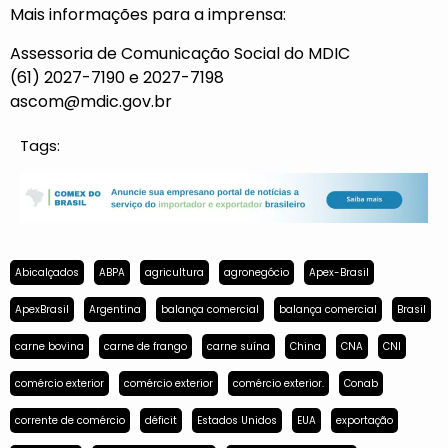
Mais informações para a imprensa:
Assessoria de Comunicação Social do MDIC
(61) 2027-7190 e 2027-7198
ascom@mdic.gov.br
Tags:
Abicalçados
ABPA
agricultura
agronegócio
Apex-Brasil
ApexBrasil
Argentina
balança comercial
balança comercial
Brasil
carne bovina
carne de frango
carne suína
China
CNA
CNI
comércio exterior
comércio exterior
comércio exterior.
Conab
corrente de comércio
déficit
Estados Unidos
EUA
exportação