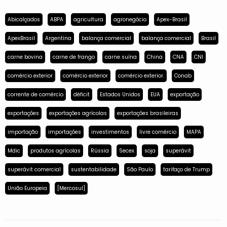
Abicalçados
ABPA
agricultura
agronegócio
Apex-Brasil
ApexBrasil
Argentina
balança comercial
balança comercial
Brasil
carne bovina
carne de frango
carne suína
China
CNA
CNI
comércio exterior
comércio exterior
comércio exterior.
Conab
corrente de comércio
déficit
Estados Unidos
EUA
exportação
exportações
exportações agrícolas
exportações brasileiras
importação
importações
investimentos
livre comércio
MAPA
Mdic
produtos agrícolas
Rússia
Secex
soja
superávit
superávit comercial
sustentabilidade
São Paulo
tarifaço de Trump
União Europeia
[Mercosul]