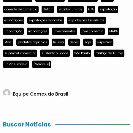
corrente de comércio
déficit
Estados Unidos
EUA
exportação
exportações
exportações agrícolas
exportações brasileiras
importação
importações
investimentos
livre comércio
MAPA
Mdic
produtos agrícolas
Rússia
Secex
soja
superávit
superávit comercial
sustentabilidade
São Paulo
tarifaço de Trump
União Europeia
[Mercosul]
Equipe Comex do Brasil
Buscar Notícias