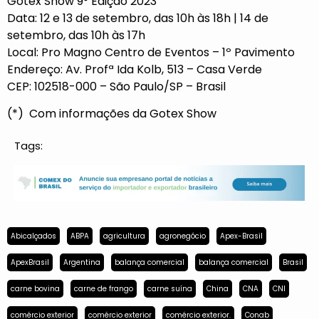
Gotex Show 9° Edição 2023
Data: 12 e 13 de setembro, das 10h às 18h | 14 de
setembro, das 10h às 17h
Local:
Pro Magno Centro de Eventos – 1º Pavimento
Endereço: Av. Profª Ida Kolb, 513 – Casa Verde
CEP: 102518-000 – São Paulo/SP – Brasil
(*) Com informações da Gotex Show
Tags:
Abicalçados
ABPA
agricultura
agronegócio
Apex-Brasil
ApexBrasil
Argentina
balança comercial
balança comercial
Brasil
carne bovina
carne de frango
carne suína
China
CNA
CNI
comércio exterior
comércio exterior
comércio exterior.
Conab