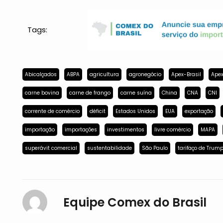
Tags:
Abicalçados
ABPA
agricultura
agronegócio
Apex-Brasil
Apex
carne bovina
carne de frango
carne suína
China
CNA
CNI
corrente de comércio
déficit
Estados Unidos
EUA
exportação
importação
importações
investimentos
livre comércio
MAPA
superávit comercial
sustentabilidade
São Paulo
tarifaço de Trum
Equipe Comex do Brasil