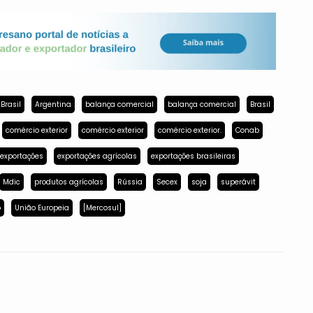
Brasil
Argentina
balança comercial
balança comercial
Brasil
comércio exterior
comércio exterior
comércio exterior.
Conab
exportações
exportações agrícolas
exportações brasileiras
Mdic
produtos agrícolas
Rússia
Secex
soja
superávit
p
União Europeia
[Mercosul]