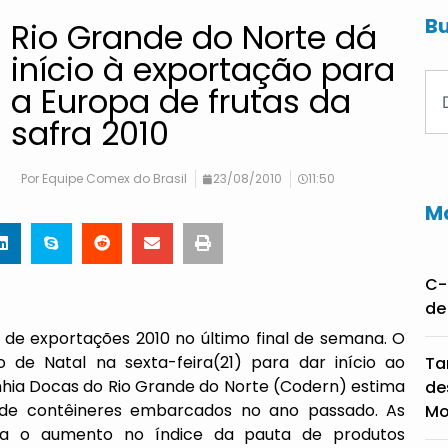
Bu
Rio Grande do Norte dá
início à exportação para
a Europa de frutas da
safra 2010
Por
Equipe Comex do Brasil
23/08/2010
11:50
Ma
C-
de
o de exportações 2010 no último final de semana. O
 de Natal na sexta-feira(21) para dar início ao
Ta
hia Docas do Rio Grande do Norte (Codern) estima
de
de contêineres embarcados no ano passado. As
Mo
para o aumento no índice da pauta de produtos