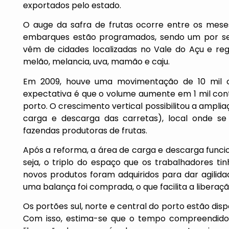
exportados pelo estado.
O auge da safra de frutas ocorre entre os meses
embarques estão programados, sendo um por se
vêm de cidades localizadas no Vale do Açu e re
melão, melancia, uva, mamão e caju.
Em 2009, houve uma movimentação de 10 mil co
expectativa é que o volume aumente em 1 mil cont
porto. O crescimento vertical possibilitou a ampl
carga e descarga das carretas), local onde s
fazendas produtoras de frutas.
Após a reforma, a área de carga e descarga funci
seja, o triplo do espaço que os trabalhadores ti
novos produtos foram adquiridos para dar agilid
uma balança foi comprada, o que facilita a liberaçã
Os portões sul, norte e central do porto estão di
Com isso, estima-se que o tempo compreendid