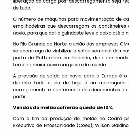
liberação da carga pós-descarregamento seja redu
de tudo.
O número de máquinas para movimentação de carg
empilhadeiras que descarregam os contêneires
navio, para que dali o guindaste leve a caixa até o n
No Rio Grande do Norte, a união das empresas CMA
se encarrega de viabilizar a saída semanal dos n
porto de Rotterdam na Holanda, dura em médi
terceiro maior navio cargueiro do mundo.
A previsão de saída do navio para a Europa é 
durante todo o dia de hoje e na madrugada 
carregamento e conferência dos documentos do na
partir.
Vendas do melão sofrerão queda de 10%
Com o fim da produção de melão no Ceará pe
Executivo de Fitossanidade (Coex), Wilson Galdi