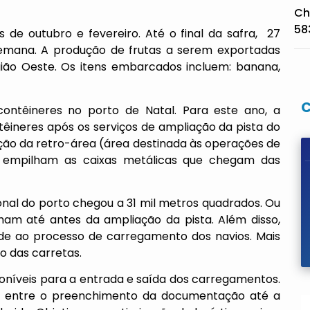
Ch
58
 de outubro e fevereiro. Até o final da safra, 27
mana. A produção de frutas a serem exportadas
gião Oeste. Os itens embarcados incluem: banana,
ntêineres no porto de Natal. Para este ano, a
êineres após os serviços de ampliação da pista do
iação da retro-área (área destinada às operações de
e empilham as caixas metálicas que chegam das
onal do porto chegou a 31 mil metros quadrados. Ou
nham até antes da ampliação da pista. Além disso,
ade ao processo de carregamento dos navios. Mais
o das carretas.
sponíveis para a entrada e saída dos carregamentos.
o entre o preenchimento da documentação até a