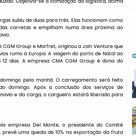
zido. Objetiva-se a otimização da logística, acima
as subiu de duas para três. Elas funcionam como
 das carretas e empilham numa área próxima ao
avio.
 CGM Group e Marfret, originou a Join Venture que
avios rumo à Europa. A viagem do porto de Natal ao
O
a 12 dias. A empresa CMA CGM Group é dona do
o domingo pela manhã. O carregamento será feito
do domingo. Após a conclusão dos serviços de
vio e da carga, o cargueiro estará liberado para
la empresa Del Monte, o presidente do Comitê
no, prevê uma queda de 10% na exportação da fruta