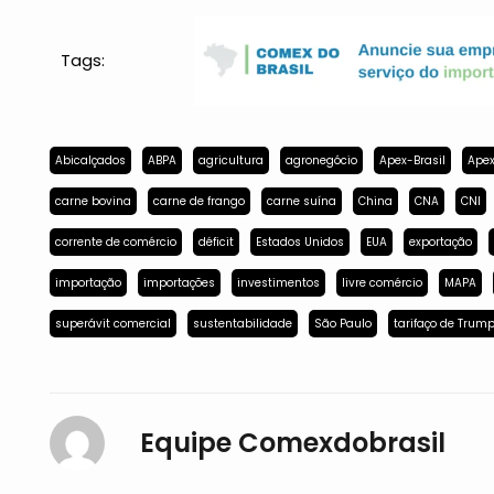
Tags:
Abicalçados
ABPA
agricultura
agronegócio
Apex-Brasil
Apex
carne bovina
carne de frango
carne suína
China
CNA
CNI
corrente de comércio
déficit
Estados Unidos
EUA
exportação
importação
importações
investimentos
livre comércio
MAPA
superávit comercial
sustentabilidade
São Paulo
tarifaço de Trum
Equipe Comexdobrasil