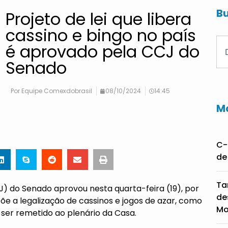
Bu
Projeto de lei que libera
cassino e bingo no país
é aprovado pela CCJ do
Senado
Por
Equipe Comexdobrasil
08/10/2024
14:45
Ma
C-
de
Ta
CJ) do Senado aprovou nesta quarta-feira (19), por
de
opõe a legalização de cassinos e jogos de azar, como
Mo
 ser remetido ao plenário da Casa.