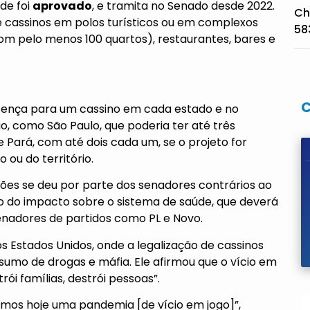
de foi
aprovado
, e tramita no Senado desde 2022.
Ch
e cassinos em polos turísticos ou em complexos
58
com pelo menos 100 quartos), restaurantes, bares e
icença para um cassino em cada estado e no
o, como São Paulo, que poderia ter até três
e Pará, com até dois cada um, se o projeto for
 ou do território.
ões se deu por parte dos senadores contrários ao
 o do impacto sobre o sistema de saúde, que deverá
enadores de partidos como PL e Novo.
 Estados Unidos, onde a legalização de cassinos
sumo de drogas e máfia. Ele afirmou que o vício em
ói famílias, destrói pessoas”.
mos hoje uma pandemia [de vício em jogo]”,