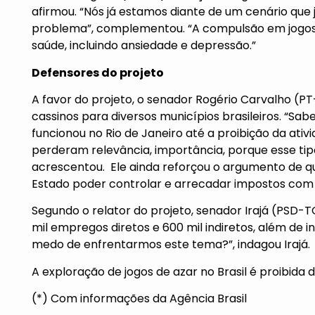
afirmou. “Nós já estamos diante de um cenário que
problema”, complementou. “A compulsão em jogos 
saúde, incluindo ansiedade e depressão.”
Defensores do projeto
A favor do projeto, o senador Rogério Carvalho (PT
cassinos para diversos municípios brasileiros. “Sa
funcionou no Rio de Janeiro até a proibição da ativi
perderam relevância, importância, porque esse tipo 
acrescentou. Ele ainda reforçou o argumento de qu
Estado poder controlar e arrecadar impostos com 
Segundo o relator do projeto, senador Irajá (PSD-T
mil empregos diretos e 600 mil indiretos, além de in
medo de enfrentarmos este tema?”, indagou Irajá.
A exploração de jogos de azar no Brasil é proibida 
(*) Com informações da Agência Brasil