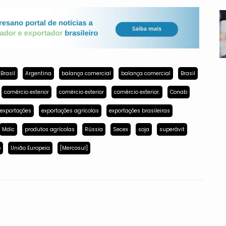
Brasil
Argentina
balança comercial
balança comercial
Brasil
comércio exterior
comércio exterior
comércio exterior.
Conab
exportações
exportações agrícolas
exportações brasileiras
Mdic
produtos agrícolas
Rússia
Secex
soja
superávit
p
União Europeia
[Mercosul]