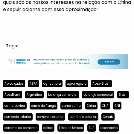
quais são os nossos interesses na relação com a China
e seguir adiante com essa aproximação”.
Tags:
Abicalçados
ABPA
agricultura
agronegócio
Apex-Brasil
ApexBrasil
Argentina
balança comercial
balança comercial
Brasil
carne bovina
carne de frango
carne suína
China
CNA
CNI
comércio exterior
comércio exterior
comércio exterior.
Conab
corrente de comércio
déficit
Estados Unidos
EUA
exportação