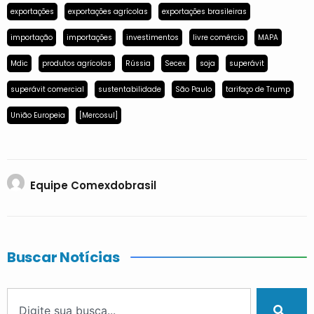
exportações
exportações agrícolas
exportações brasileiras
importação
importações
investimentos
livre comércio
MAPA
Mdic
produtos agrícolas
Rússia
Secex
soja
superávit
superávit comercial
sustentabilidade
São Paulo
tarifaço de Trump
União Europeia
[Mercosul]
Equipe Comexdobrasil
Buscar Notícias