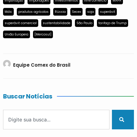
importação
importações
investimentos
livre comércio
MAPA
Mdic
produtos agrícolas
Rússia
Secex
soja
superávit
superávit comercial
sustentabilidade
São Paulo
tarifaço de Trump
União Europeia
[Mercosul]
Equipe Comex do Brasil
Buscar Notícias