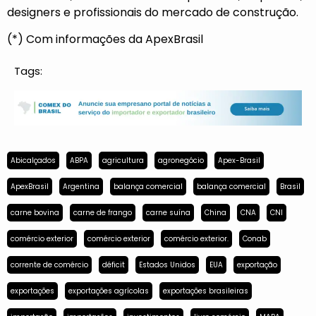
designers e profissionais do mercado de construção.
(*) Com informações da ApexBrasil
Tags:
Abicalçados
ABPA
agricultura
agronegócio
Apex-Brasil
ApexBrasil
Argentina
balança comercial
balança comercial
Brasil
carne bovina
carne de frango
carne suína
China
CNA
CNI
comércio exterior
comércio exterior
comércio exterior.
Conab
corrente de comércio
déficit
Estados Unidos
EUA
exportação
exportações
exportações agrícolas
exportações brasileiras