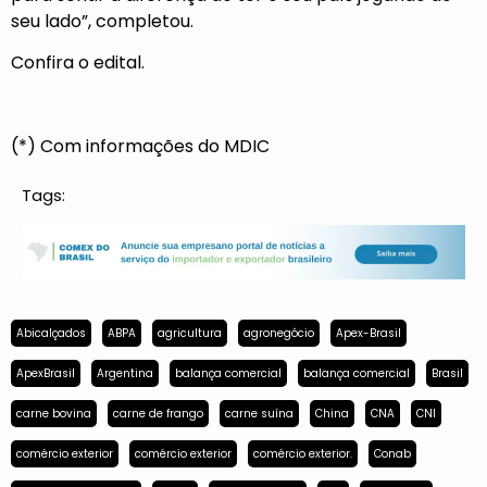
seu lado”, completou.
Confira o
edital.
(*) Com informações do MDIC
Tags:
Abicalçados
ABPA
agricultura
agronegócio
Apex-Brasil
ApexBrasil
Argentina
balança comercial
balança comercial
Brasil
carne bovina
carne de frango
carne suína
China
CNA
CNI
comércio exterior
comércio exterior
comércio exterior.
Conab