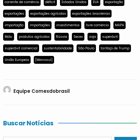
corrente de comércio
déficit
Estados Unidos
EUA
exportação
exportações
exportações agrícolas
exportações brasileiras
importação
importações
investimentos
livre comércio
MAPA
Mdic
produtos agrícolas
Rússia
Secex
soja
superávit
superávit comercial
sustentabilidade
São Paulo
tarifaço de Trump
União Europeia
[Mercosul]
Equipe Comexdobrasil
Buscar Notícias