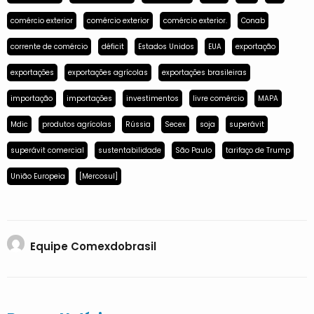
comércio exterior
comércio exterior
comércio exterior.
Conab
corrente de comércio
déficit
Estados Unidos
EUA
exportação
exportações
exportações agrícolas
exportações brasileiras
importação
importações
investimentos
livre comércio
MAPA
Mdic
produtos agrícolas
Rússia
Secex
soja
superávit
superávit comercial
sustentabilidade
São Paulo
tarifaço de Trump
União Europeia
[Mercosul]
Equipe Comexdobrasil