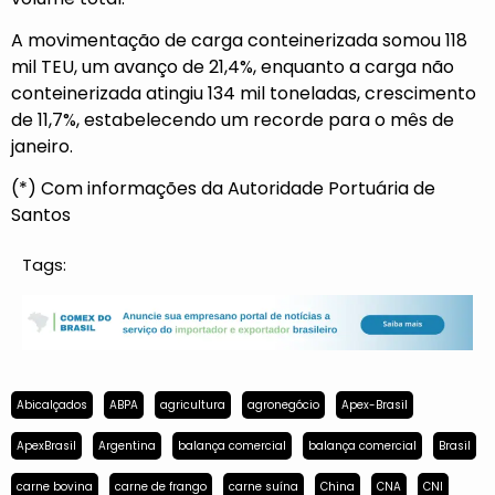
A movimentação de carga conteinerizada somou 118
mil TEU, um avanço de 21,4%, enquanto a carga não
conteinerizada atingiu 134 mil toneladas, crescimento
de 11,7%, estabelecendo um recorde para o mês de
janeiro.
(*) Com informações da Autoridade Portuária de
Santos
Tags:
Abicalçados
ABPA
agricultura
agronegócio
Apex-Brasil
ApexBrasil
Argentina
balança comercial
balança comercial
Brasil
carne bovina
carne de frango
carne suína
China
CNA
CNI