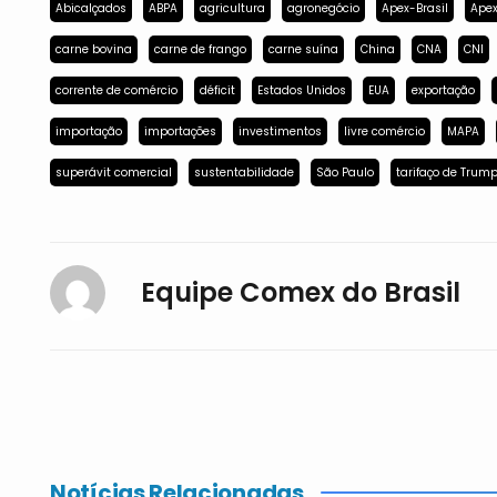
Abicalçados
ABPA
agricultura
agronegócio
Apex-Brasil
Apex
carne bovina
carne de frango
carne suína
China
CNA
CNI
corrente de comércio
déficit
Estados Unidos
EUA
exportação
importação
importações
investimentos
livre comércio
MAPA
superávit comercial
sustentabilidade
São Paulo
tarifaço de Trum
Equipe Comex do Brasil
Notícias Relacionadas