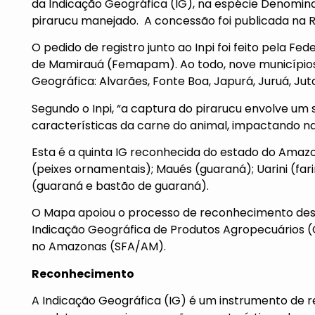
da
Indicação Geográfica (IG)
, na espécie Denomin
pirarucu manejado. A concessão foi publicada na
R
O pedido de registro junto ao Inpi foi feito pela 
de Mamirauá (Femapam). Ao todo, nove município
Geográfica: Alvarães, Fonte Boa, Japurá, Juruá, Juta
Segundo o Inpi, “a captura do pirarucu envolve um 
características da carne do animal, impactando na 
Esta é a quinta IG reconhecida do estado do Amazo
(peixes ornamentais); Maués (guaraná); Uarini (fa
(guaraná e bastão de guaraná).
O Mapa apoiou o processo de reconhecimento desd
Indicação Geográfica de Produtos Agropecuários (C
no Amazonas (SFA/AM).
Reconhecimento
A
Indicação Geográfica
(IG) é um instrumento de r