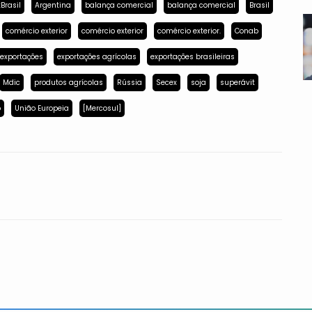
Brasil
Argentina
balança comercial
balança comercial
Brasil
comércio exterior
comércio exterior
comércio exterior.
Conab
exportações
exportações agrícolas
exportações brasileiras
Mdic
produtos agrícolas
Rússia
Secex
soja
superávit
p
União Europeia
[Mercosul]