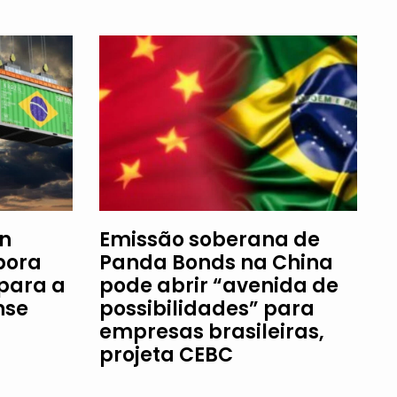
an
Emissão soberana de
bora
Panda Bonds na China
 para a
pode abrir “avenida de
nse
possibilidades” para
empresas brasileiras,
projeta CEBC