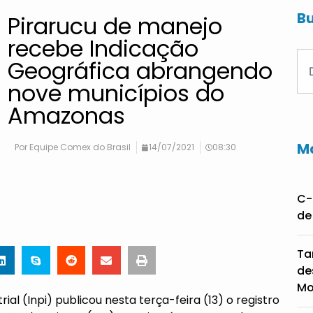
Bu
Pirarucu de manejo
recebe Indicação
Geográfica abrangendo
nove municípios do
Amazonas
Ma
Por
Equipe Comex do Brasil
14/07/2021
08:30
C-
de
Ta
de
Mo
rial (Inpi) publicou nesta terça-feira (13) o registro