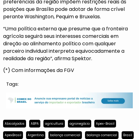
preferências da região impõem restrições reais às
posições que Brasília pode adotar de forma crível
perante Washington, Pequim e Bruxelas.
“Uma política externa que presume que a fronteira
agrícola seguirá seus interesses comerciais em
direção ao alinhamento político com qualquer
parceiro individual interpreta equivocadamente a
realidade da região”, afirma Spektor.
(*) Com informações da FGV
Tags:
Abicalçados
ABPA
agricultura
agronegócio
Apex-Brasil
ApexBrasil
Argentina
balança comercial
balança comercial
Brasil