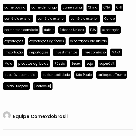
carne bovina
carne de frango
carne suína
China
CNA
CNI
comércio exterior
comércio exterior
comércio exterior.
Conab
corrente de comércio
déficit
Estados Unidos
EUA
exportação
exportações
exportações agrícolas
exportações brasileiras
importação
importações
investimentos
livre comércio
MAPA
Mdic
produtos agrícolas
Rússia
Secex
soja
superávit
superávit comercial
sustentabilidade
São Paulo
tarifaço de Trump
União Europeia
[Mercosul]
Equipe Comexdobrasil