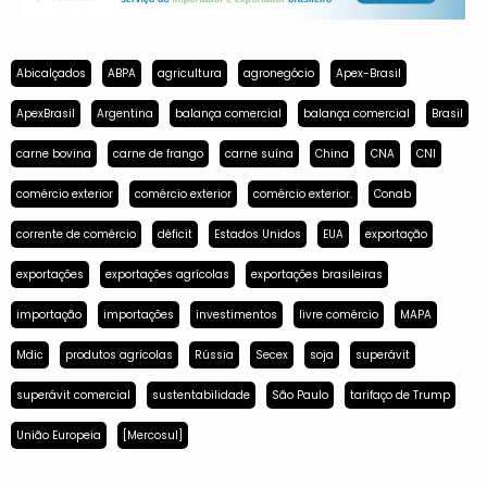
Abicalçados
ABPA
agricultura
agronegócio
Apex-Brasil
ApexBrasil
Argentina
balança comercial
balança comercial
Brasil
carne bovina
carne de frango
carne suína
China
CNA
CNI
comércio exterior
comércio exterior
comércio exterior.
Conab
corrente de comércio
déficit
Estados Unidos
EUA
exportação
exportações
exportações agrícolas
exportações brasileiras
importação
importações
investimentos
livre comércio
MAPA
Mdic
produtos agrícolas
Rússia
Secex
soja
superávit
superávit comercial
sustentabilidade
São Paulo
tarifaço de Trump
União Europeia
[Mercosul]