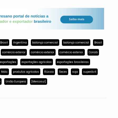
Brasil
Argentina
balança comercial
balança comercial
Brasil
comércio exterior
comércio exterior
comércio exterior.
Conab
exportações
exportações agrícolas
exportações brasileiras
Mdic
produtos agrícolas
Rússia
Secex
soja
superávit
p
União Europeia
[Mercosul]