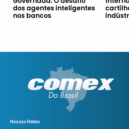
Governada: O desafio
Intern
dos agentes inteligentes
cartil
nos bancos
indúst
Nossas Redes