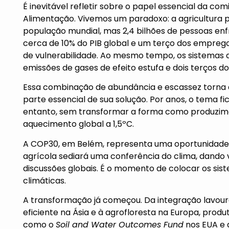
É inevitável refletir sobre o papel essencial da co
Alimentação. Vivemos um paradoxo: a agricultura p
população mundial, mas 2,4 bilhões de pessoas en
cerca de 10% do PIB global e um terço dos emprego
de vulnerabilidade. Ao mesmo tempo, os sistemas
emissões de gases de efeito estufa e dois terços 
Essa combinação de abundância e escassez torna 
parte essencial de sua solução. Por anos, o tema 
entanto, sem transformar a forma como produzimos
aquecimento global a 1,5ºC.
A COP30, em Belém, representa uma oportunidade h
agrícola sediará uma conferência do clima, dando v
discussões globais. É o momento de colocar os sis
climáticas.
A transformação já começou. Da integração lavoura
eficiente na Ásia e à agrofloresta na Europa, prod
como o
Soil and Water Outcomes Fund
nos EUA e