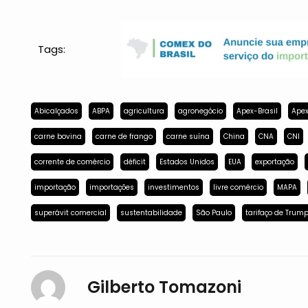
Tags:
Abicalçados
ABPA
agricultura
agronegócio
Apex-Brasil
Apex
carne bovina
carne de frango
carne suína
China
CNA
CNI
corrente de comércio
déficit
Estados Unidos
EUA
exportação
importação
importações
investimentos
livre comércio
MAPA
superávit comercial
sustentabilidade
São Paulo
tarifaço de Trum
Gilberto Tomazoni