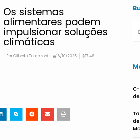
Bu
Os sistemas
alimentares podem
impulsionar soluções
climáticas
Por
Gilberto Tomazoni
16/10/2025
17:48
Ma
C-
de
Ta
de
Mo