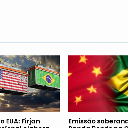
o EUA: Firjan
Emissão soberan