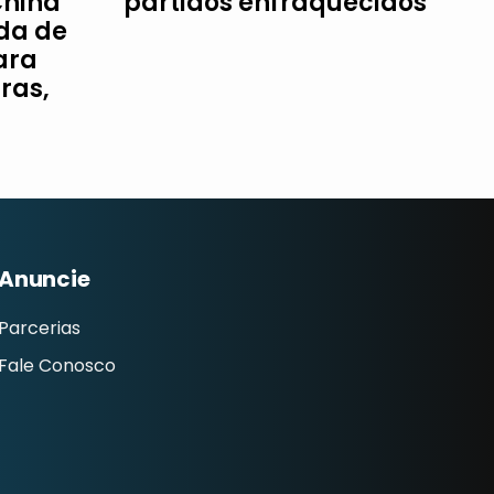
China
partidos enfraquecidos
da de
ara
ras,
Anuncie
Parcerias
Fale Conosco