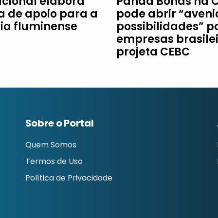
acional elabora
Panda Bonds na 
ha de apoio para a
pode abrir “aveni
ria fluminense
possibilidades” p
empresas brasilei
projeta CEBC
Sobre o Portal
Quem Somos
Termos de Uso
Política de Privacidade