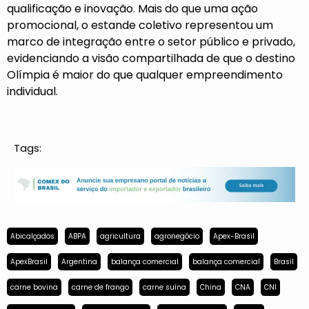
qualificação e inovação. Mais do que uma ação
promocional, o estande coletivo representou um
marco de integração entre o setor público e privado,
evidenciando a visão compartilhada de que o destino
Olímpia é maior do que qualquer empreendimento
individual.
Tags:
Abicalçados
ABPA
agricultura
agronegócio
Apex-Brasil
ApexBrasil
Argentina
balança comercial
balança comercial
Brasil
carne bovina
carne de frango
carne suína
China
CNA
CNI