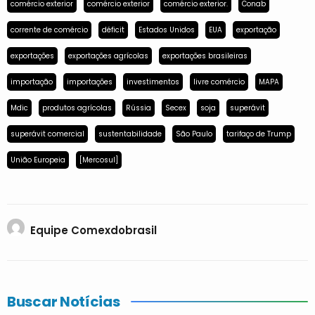
comércio exterior
comércio exterior
comércio exterior.
Conab
corrente de comércio
déficit
Estados Unidos
EUA
exportação
exportações
exportações agrícolas
exportações brasileiras
importação
importações
investimentos
livre comércio
MAPA
Mdic
produtos agrícolas
Rússia
Secex
soja
superávit
superávit comercial
sustentabilidade
São Paulo
tarifaço de Trump
União Europeia
[Mercosul]
Equipe Comexdobrasil
Buscar Notícias