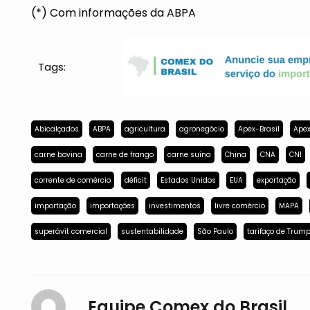
(*) Com informações da ABPA
Tags:
Abicalçados
ABPA
agricultura
agronegócio
Apex-Brasil
Apex
carne bovina
carne de frango
carne suína
China
CNA
CNI
corrente de comércio
déficit
Estados Unidos
EUA
exportação
importação
importações
investimentos
livre comércio
MAPA
superávit comercial
sustentabilidade
São Paulo
tarifaço de Trum
Equipe Comex do Brasil