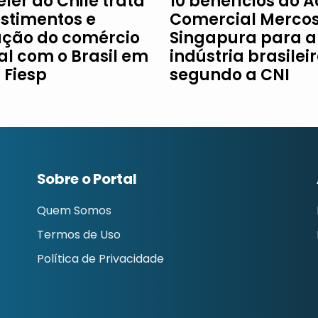
ler do Chile trata
10 benefícios do 
estimentos e
Comercial Mercos
ção do comércio
Singapura para a
al com o Brasil em
indústria brasileir
à Fiesp
segundo a CNI
Sobre o Portal
Quem Somos
Termos de Uso
Política de Privacidade