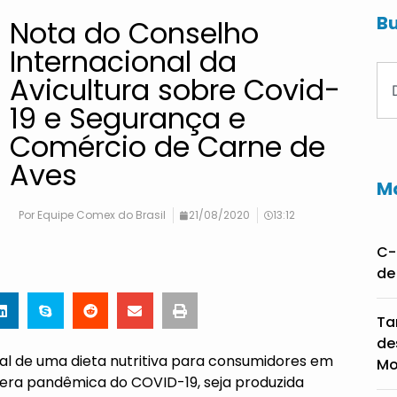
Bu
Nota do Conselho
Internacional da
Avicultura sobre Covid-
19 e Segurança e
Comércio de Carne de
Aves
Ma
Por
Equipe Comex do Brasil
21/08/2020
13:12
C-
de
Ta
de
al de uma dieta nutritiva para consumidores em
Mo
era pandêmica do COVID-19, seja produzida