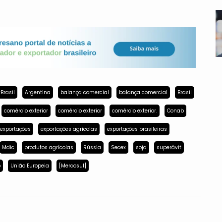
Brasil
Argentina
balança comercial
balança comercial
Brasil
comércio exterior
comércio exterior
comércio exterior.
Conab
exportações
exportações agrícolas
exportações brasileiras
Mdic
produtos agrícolas
Rússia
Secex
soja
superávit
p
União Europeia
[Mercosul]