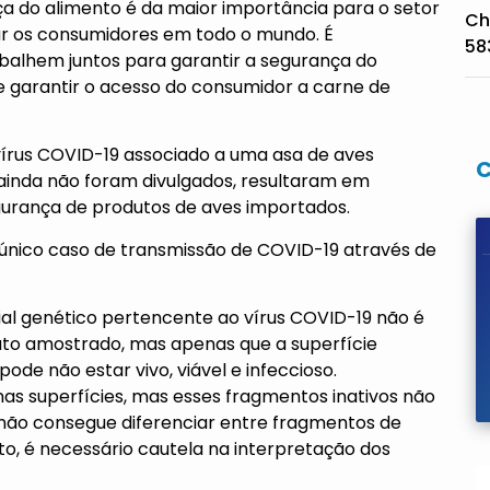
a do alimento é da maior importância para o setor
Ch
tar os consumidores em todo o mundo. É
58
balhem juntos para garantir a segurança do
 e garantir o acesso do consumidor a carne de
írus COVID-19 associado a uma asa de aves
 ainda não foram divulgados, resultaram em
gurança de produtos de aves importados.
m único caso de transmissão de COVID-19 através de
ial genético pertencente ao vírus COVID-19 não é
uto amostrado, mas apenas que a superfície
de não estar vivo, viável e infeccioso.
s superfícies, mas esses fragmentos inativos não
 não consegue diferenciar entre fragmentos de
anto, é necessário cautela na interpretação dos