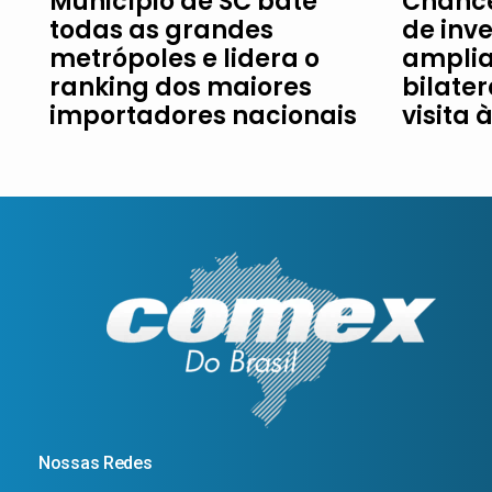
Município de SC bate
Chance
todas as grandes
de inv
metrópoles e lidera o
amplia
ranking dos maiores
bilater
importadores nacionais
visita 
Nossas Redes