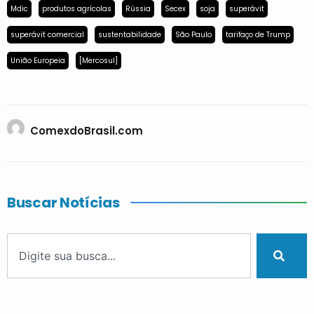
Mdic
produtos agrícolas
Rússia
Secex
soja
superávit
superávit comercial
sustentabilidade
São Paulo
tarifaço de Trump
União Europeia
[Mercosul]
ComexdoBrasil.com
Buscar Notícias