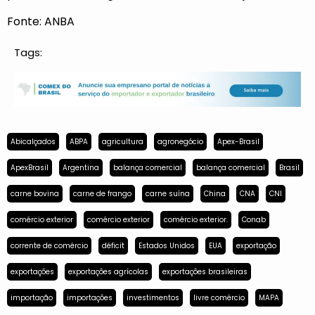
Fonte: ANBA
Tags:
Abicalçados
ABPA
agricultura
agronegócio
Apex-Brasil
ApexBrasil
Argentina
balança comercial
balança comercial
Brasil
carne bovina
carne de frango
carne suína
China
CNA
CNI
comércio exterior
comércio exterior
comércio exterior.
Conab
corrente de comércio
déficit
Estados Unidos
EUA
exportação
exportações
exportações agrícolas
exportações brasileiras
importação
importações
investimentos
livre comércio
MAPA