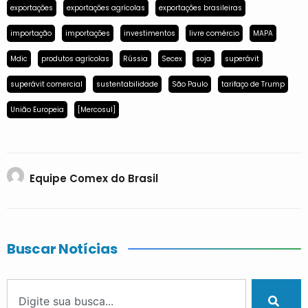
exportações
exportações agrícolas
exportações brasileiras
importação
importações
investimentos
livre comércio
MAPA
Mdic
produtos agrícolas
Rússia
Secex
soja
superávit
superávit comercial
sustentabilidade
São Paulo
tarifaço de Trump
União Europeia
[Mercosul]
Equipe Comex do Brasil
Buscar Notícias