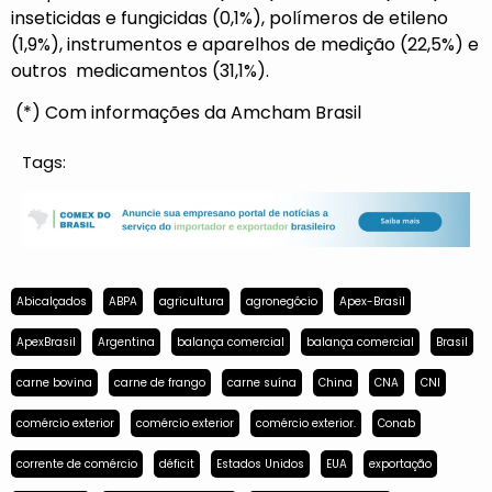
inseticidas e fungicidas (0,1%), polímeros de etileno
(1,9%), instrumentos e aparelhos de medição (22,5%) e
outros medicamentos (31,1%).
(*) Com informações da Amcham Brasil
Tags:
Abicalçados
ABPA
agricultura
agronegócio
Apex-Brasil
ApexBrasil
Argentina
balança comercial
balança comercial
Brasil
carne bovina
carne de frango
carne suína
China
CNA
CNI
comércio exterior
comércio exterior
comércio exterior.
Conab
corrente de comércio
déficit
Estados Unidos
EUA
exportação