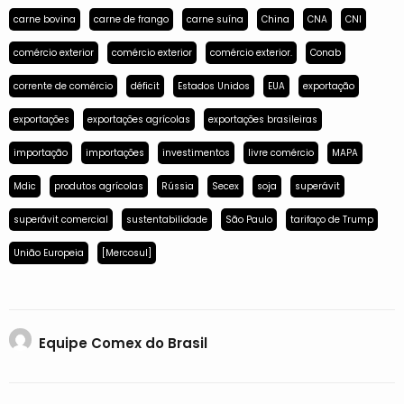
carne bovina
carne de frango
carne suína
China
CNA
CNI
comércio exterior
comércio exterior
comércio exterior.
Conab
corrente de comércio
déficit
Estados Unidos
EUA
exportação
exportações
exportações agrícolas
exportações brasileiras
importação
importações
investimentos
livre comércio
MAPA
Mdic
produtos agrícolas
Rússia
Secex
soja
superávit
superávit comercial
sustentabilidade
São Paulo
tarifaço de Trump
União Europeia
[Mercosul]
Equipe Comex do Brasil