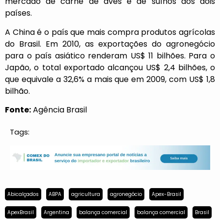
mercado de carne de aves e de suínos aos dois
países.
A China é o país que mais compra produtos agrícolas
do Brasil. Em 2010, as exportações do agronegócio
para o país asiático renderam US$ 11 bilhões. Para o
Japão, o total exportado alcançou US$ 2,4 bilhões, o
que equivale a 32,6% a mais que em 2009, com US$ 1,8
bilhão.
Fonte:
Agência Brasil
Tags:
Abicalçados
ABPA
agricultura
agronegócio
Apex-Brasil
ApexBrasil
Argentina
balança comercial
balança comercial
Brasil