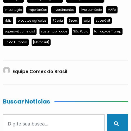
importação
importações
investimentos
livre comércio
MAPA
Mdic
produtos agrícolas
Rússia
Secex
soja
superávit
superávit comercial
sustentabilidade
São Paulo
tarifaço de Trump
União Europeia
[Mercosul]
Equipe Comex do Brasil
Buscar Notícias