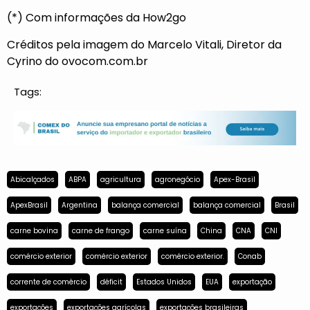
(*) Com informações da How2go
Créditos pela imagem do Marcelo Vitali, Diretor da
Cyrino do ovocom.com.br
Tags:
Abicalçados
ABPA
agricultura
agronegócio
Apex-Brasil
ApexBrasil
Argentina
balança comercial
balança comercial
Brasil
carne bovina
carne de frango
carne suína
China
CNA
CNI
comércio exterior
comércio exterior
comércio exterior.
Conab
corrente de comércio
déficit
Estados Unidos
EUA
exportação
exportações
exportações agrícolas
exportações brasileiras