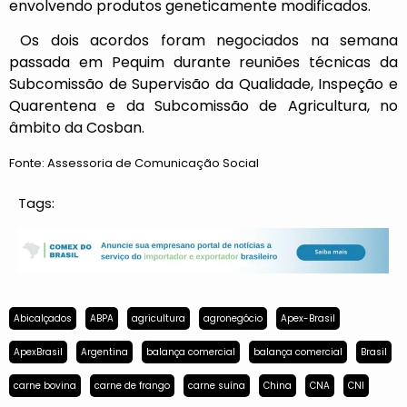
envolvendo produtos geneticamente modificados.
Os dois acordos foram negociados na semana
passada em Pequim durante reuniões técnicas da
Subcomissão de Supervisão da Qualidade, Inspeção e
Quarentena e da Subcomissão de Agricultura, no
âmbito da Cosban.
Fonte:
Assessoria de Comunicação Social
Tags:
Abicalçados
ABPA
agricultura
agronegócio
Apex-Brasil
ApexBrasil
Argentina
balança comercial
balança comercial
Brasil
carne bovina
carne de frango
carne suína
China
CNA
CNI