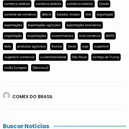
comércio exterior
comércio exterior
comércio exterior.
Conab
corrente de comércio
déficit
Estados Unidos
EUA
exportação
exportações
exportações agrícolas
exportações brasileiras
importação
importações
investimentos
livre comércio
MAPA
Mdic
produtos agrícolas
Rússia
Secex
soja
superávit
superávit comercial
sustentabilidade
São Paulo
tarifaço de Trump
União Europeia
[Mercosul]
COMEX DO BRASIL
Buscar Notícias