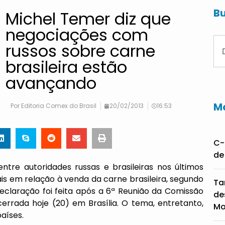
Bu
Michel Temer diz que
negociações com
russos sobre carne
brasileira estão
avançando
Ma
Por
Editoria Comex do Brasil
20/02/2013
16:53
C-
de
ntre autoridades russas e brasileiras nos últimos
s em relação à venda da carne brasileira, segundo
Ta
eclaração foi feita após a 6ª Reunião da Comissão
de
cerrada hoje (20) em Brasília. O tema, entretanto,
Mo
aíses.