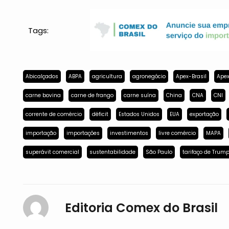
Tags:
Abicalçados
ABPA
agricultura
agronegócio
Apex-Brasil
Apex
carne bovina
carne de frango
carne suína
China
CNA
CNI
corrente de comércio
déficit
Estados Unidos
EUA
exportação
importação
importações
investimentos
livre comércio
MAPA
superávit comercial
sustentabilidade
São Paulo
tarifaço de Trum
Editoria Comex do Brasil