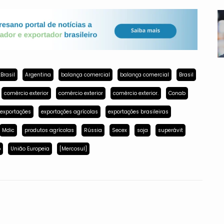
Brasil
Argentina
balança comercial
balança comercial
Brasil
comércio exterior
comércio exterior
comércio exterior.
Conab
exportações
exportações agrícolas
exportações brasileiras
Mdic
produtos agrícolas
Rússia
Secex
soja
superávit
p
União Europeia
[Mercosul]