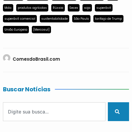
Mdic
produtos agrícolas
Rússia
Secex
soja
superávit
superávit comercial
sustentabilidade
São Paulo
tarifaço de Trump
União Europeia
[Mercosul]
ComexdoBrasil.com
Buscar Notícias