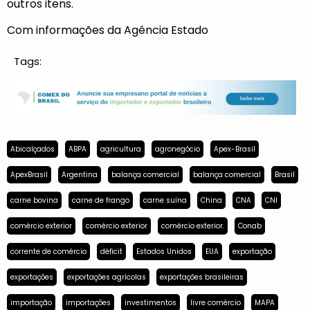
outros itens.
Com informações da Agência Estado
Tags:
Abicalçados
ABPA
agricultura
agronegócio
Apex-Brasil
ApexBrasil
Argentina
balança comercial
balança comercial
Brasil
carne bovina
carne de frango
carne suína
China
CNA
CNI
comércio exterior
comércio exterior
comércio exterior.
Conab
corrente de comércio
déficit
Estados Unidos
EUA
exportação
exportações
exportações agrícolas
exportações brasileiras
importação
importações
investimentos
livre comércio
MAPA